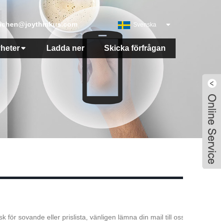
nchen@joythinkus.com
Svenska
heter
Ladda ner
Skicka förfrågan
r sovande eller prislista, vänligen lämna din mail till oss