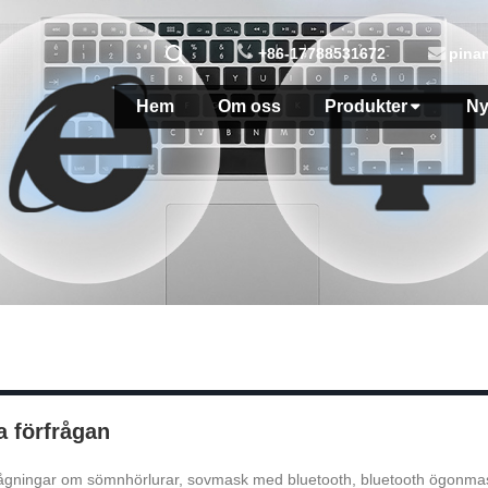
+86-17788531672
pina
Hem
Om oss
Produkter
Ny
a förfrågan
rågningar om sömnhörlurar, sovmask med bluetooth, bluetooth ögonmask fö